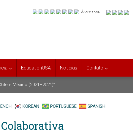
/governosp
ncia
EducationUSA
Noticias
Contato
Chile e México (2021–2024)”
RENCH
KOREAN
PORTUGUESE
SPANISH
Colaborativa