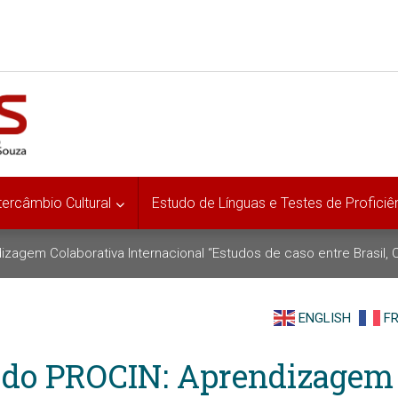
tercâmbio Cultural
Estudo de Línguas e Testes de Proficiê
izagem Colaborativa Internacional “Estudos de caso entre Brasil, 
ENGLISH
F
 do PROCIN: Aprendizagem 