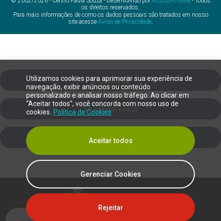
© 2002/2026 - Centro Paula Souza - Desenvolvido por
AssCom/WEB
- Todos
os direitos reservados.
Para mais informações de como os dados pessoais são tratados em nosso
site acesse
Aviso de Privacidade
.
Utilizamos cookies para aprimorar sua experiência de
Ouvidoria
navegação, exibir anúncios ou conteúdo
personalizado e analisar nosso tráfego. Ao clicar em
“Aceitar todos”, você concorda com nosso uso de
Transparência
cookies.
Política de Cookies
SIC
Aceitar todos
Gerenciar Cookies
FILTRO DE DALTONISMO
Rejeitar