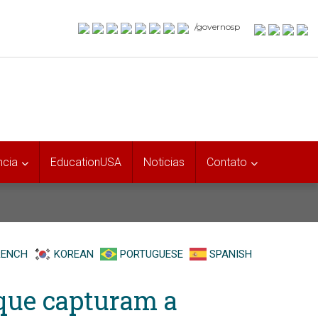
/governosp
ncia
EducationUSA
Noticias
Contato
RENCH
KOREAN
PORTUGUESE
SPANISH
que capturam a