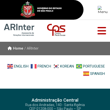
Home
/
ARInter
ENGLISH
FRENCH
KOREAN
PORTUGUESE
SPANISH
Administração Central
Rua dos Andradas, 140 - Santa Ifigênia
CEP 01208-000 – São Paulo – SP